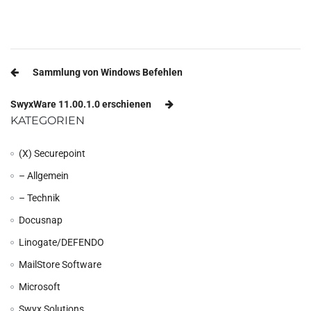
Beitragsnavigation
Sammlung von Windows Befehlen
SwyxWare 11.00.1.0 erschienen
KATEGORIEN
(X) Securepoint
– Allgemein
– Technik
Docusnap
Linogate/DEFENDO
MailStore Software
Microsoft
Swyx Solutions